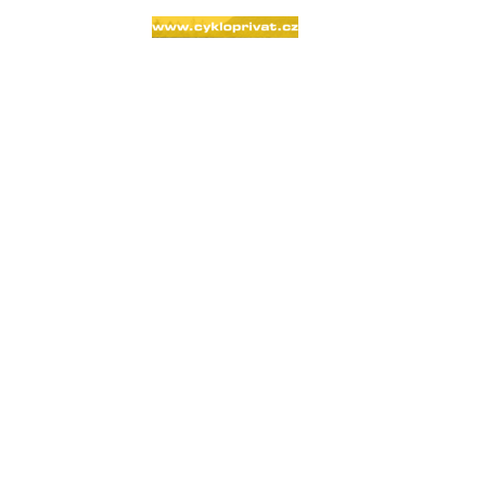
Návštěvnost
297789